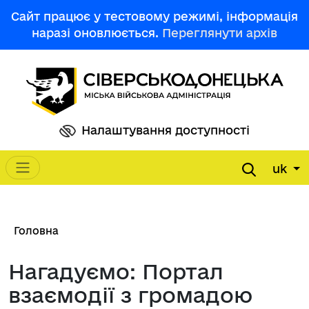
Перейти до основного вмісту
Сайт працює у тестовому режимі, інформація
наразі оновлюється.
Переглянути архів
Налаштування доступності
uk
Main navigation
Рядок навіґації
Головна
Нагадуємо: Портал
взаємодії з громадою