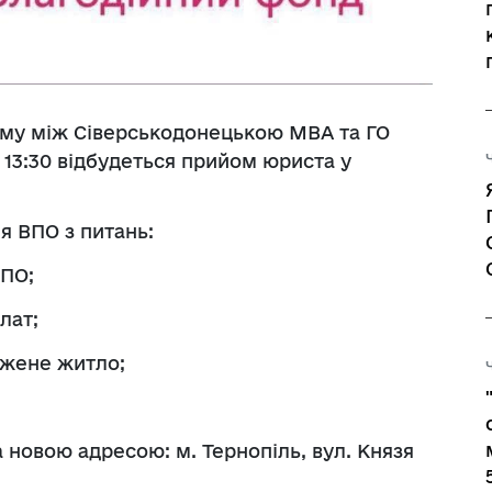
Регуляторні акти
му між Сіверськодонецькою МВА та ГО
 13:30 відбудеться прийом юриста у
 ВПО з питань:
ВПО;
лат;
джене житло;
 новою адресою: м. Тернопіль, вул. Князя