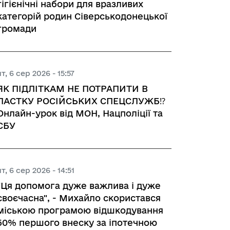
гігієнічні набори для вразливих
категорій родин Сіверськодонецької
громади
чт, 6 сер 2026 - 15:57
ЯК ПІДЛІТКАМ НЕ ПОТРАПИТИ В
ПАСТКУ РОСІЙСЬКИХ СПЕЦСЛУЖБ⁉️
Онлайн-урок від МОН, Нацполіції та
СБУ
чт, 6 сер 2026 - 14:51
"Ця допомога дуже важлива і дуже
своєчасна", - Михайло скористався
міською програмою відшкодування
50% першого внеску за іпотечною