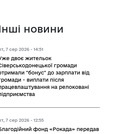
 з питань підприємництва у м. 
Інші новини
а база
пт, 7 сер 2026 - 14:51
Уже двоє жительок
тів регуляторних актів
Сіверськодонецької громади
отримали "бонус" до зарплати від
орної діяльності
громади - виплати після
працевлаштування на релоковані
підприємства
вивчення та надання висновків 
роекту регуляторного акта 
ства
пт, 7 сер 2026 - 12:55
Благодійний фонд «Рокада» передав
яд регуляторних актів