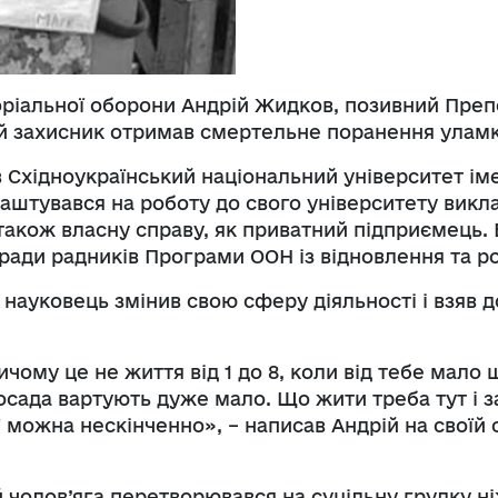
Регуляторні акти
оріальної оборони Андрій Жидков, позивний Препо
ий захисник отримав смертельне поранення улам
 Східноукраїнський національний університет імен
лаштувався на роботу до свого університету викл
 також власну справу, як приватний підприємець
ради радників Програми ООН із відновлення та р
науковець змінив свою сферу діяльності і взяв 
ичому це не життя від 1 до 8, коли від тебе мало
посада вартують дуже мало. Що жити треба тут і 
можна нескінченно», – написав Андрій на своїй с
 чолов’яга перетворювався на суцільну грудку ні