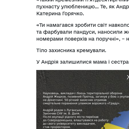
пухнасту улюбленицю… Те, як Андр
Катерина Горячко.
«Ти намагався зробити світ навко
та фарбували пандуси, наносили жо
номерами поверхів на поручні», – н
Тіло захисника кремували.
У Андрія залишилися мама і сестра