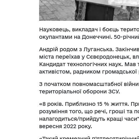
Науковець, викладач і боєць терит
окупантами на Донеччині. 50-річн
Андрій родом з Луганська. Закінчив
міста переїхав у Сєвєродонецьк, в
Кандидат технологічних наук. Мав
активістом, радником громадської 
З початком повномасштабної війни 
територіальної оборони ЗСУ.
«8 років. Приблизно 15 % життя. Пр
розуміння того, що речі, гроші та 
налагодиться/прийдуть кращі часи" 
вересня 2022 року.
«Такий кремезний п’ятдесятирічний