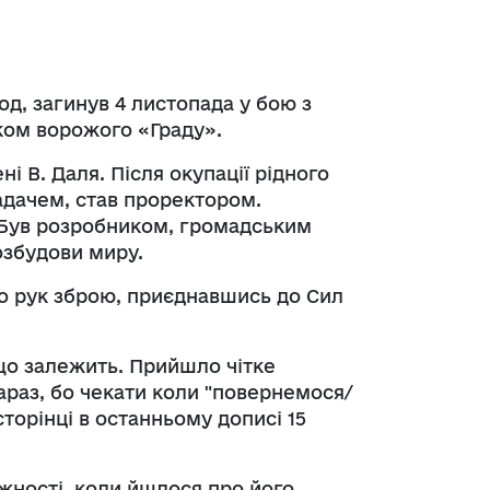
д, загинув 4 листопада у бою з
ком ворожого «Граду».
і В. Даля. Після окупації рідного
адачем, став проректором.
. Був розробником, громадським
озбудови миру.
до рук зброю, приєднавшись до Сил
 що залежить. Прийшло чітке
зараз, бо чекати коли "повернемося/
торінці в останньому дописі 15
жності, коли йшлося про його