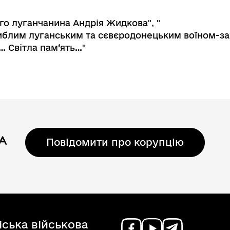
ого луганчанина Андрія Жидкова
", "
агиблим луганським та сєвєродонецьким воїном-
… Світла пам‘ять…
"
Повідомити про корупцію
ська військова