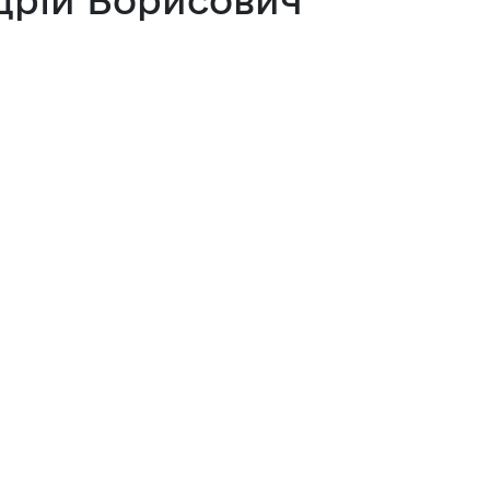
 з питань підприємництва у м. 
а база
тів регуляторних актів
орної діяльності
вивчення та надання висновків 
роекту регуляторного акта 
ства
яд регуляторних актів