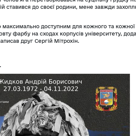
ій ставився до своєї родини, мене завжди захоп
ло максимально доступним для кожного та кожної
вту фарбу на сходах корпусів університету, дода
аписав друг Сергій Мітрохін.
.