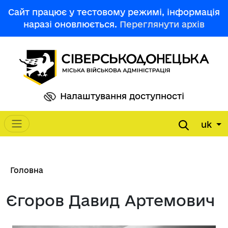
Перейти до основного вмісту
Сайт працює у тестовому режимі, інформація
наразі оновлюється.
Переглянути архів
Налаштування доступності
uk
Main navigation
Рядок навіґації
Головна
Єгоров Давид Артемович