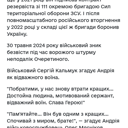
резервіста зі 111 окремою бригадою Сил
територіальної оборони ЗСУ. І після
повномасштабного російського вторгнення
у 2022 році у складі цієї ж бригади боронив
Україну.
30 травня 2024 року військовий зник
безвісти під час ворожого штурму
неподалік Очеретиного.
Військовий Сергій Кальмук згадує Андрія
як відважного воїна.
"Побратими, у нас знову втрати кращих...
Достойна людина, мотивований сержант,
відважний воїн. Слава Герою!"
"Пам'ятайте... Він був одним з кращих...
Спочивай з миром, брате!", — згадує Андрія
військовослужбовець Олег Мясніков.