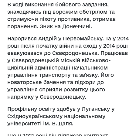
В ході виконання бойового завдання,
знаходячись під ворожим обстрілом та
стримуючи піхоту противника, отримав
поранення. Зник на Донеччині.
Народився Андрій у Первомайську. Та у 2014
році після початку війни на сході у 2014 році
евакуювався до Сєвєродонецька. Працював
у Сєвєродонецькій міській військово-
цивільній адміністрації начальником
управління транспорту та звʼязку. Його
новаторське бачення та підходи до
управління сприяли розвитку цього
напрямку у Сєвєродонецьку.
Профільну освіту здобув у Луганську у
Східноукраїнському національному
університеті ім. В. Даля.
Ще у 2021 році він підписав контракт