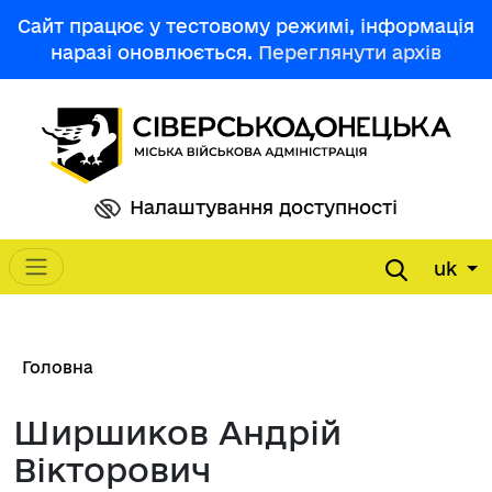
Перейти до основного вмісту
Сайт працює у тестовому режимі, інформація
наразі оновлюється.
Переглянути архів
Налаштування доступності
uk
Main navigation
Рядок навіґації
Головна
Ширшиков Андрій
Вікторович