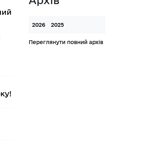
 з питань підприємництва у м. 
ний
2026
2025
а база
х
Переглянути повний архів
тів регуляторних актів
орної діяльності
ку!
вивчення та надання висновків 
роекту регуляторного акта 
ства
яд регуляторних актів