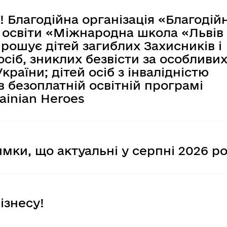
у з питань 
Прозорі новини
 
Координаційна рада
! Благодійна організація «Благодій
Україна-НАТО
Сєвєродонецьку
 освіти «Міжнародна школа «Львів
ї
сультацій з 
их
прошує дітей загиблих Захисників і
Нормативно-правов
осіб, зниклих безвісти за особливи
ами
ї, гендерної 
конання бюджету
країни; дітей осіб з інвалідністю
у, запобігання та 
Оголошення
 в безоплатній освітній програмі
 насильству за 
ainian Heroes
та впровадження 
Оприлюднення проек
ир. Безпека»
бюджету громади
Планування регулят
имки, що актуальні у серпні 2026 ро
Повідомлення
Постійна комісія з 
про відповідність п
вимогам законодав
ізнесу!
Прискорений перегл