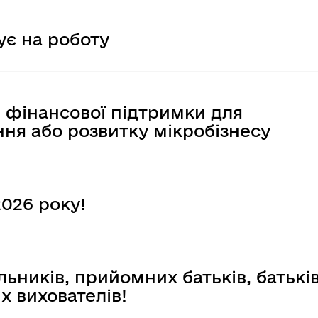
Регуляторні акти
ує на роботу
 фінансової підтримки для
ння або розвитку мікробізнесу
2026 року!
льників, прийомних батьків, батькі
х вихователів!