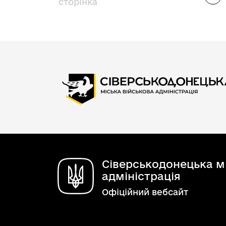
Ст
сторінка
Сіверськодонецька мі
адміністрація
Офіційний вебсайт