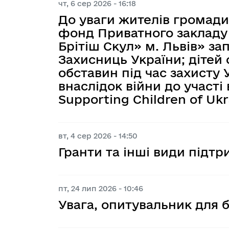
чт, 6 сер 2026 - 16:18
Плани та звіти про роботу сектор
запобігання корупції
Е-консультації
Візуалізація бюджетних процесів
Оголошення
До уваги жителів громади
Гендерна політика
фонд Приватного закладу
Співпраця з викривачами корупці
Орієнтовні плани проведення кон
Допомога та захист постраждал
Звіти про виконання бюджету 
Програма соцеконом 
Брітіш Скул» м. Львів» за
Ветеранам і ветеранкам
громадськістю
Захисниць України; дітей 
Управління корупційними ризик
Координаційна рада з питань сім’
Оперативна інформація щодо ви
Стратегія розвитку громади
обставин під час захисту У
Публічні обговорення
рівності, демографічного розвитк
внаслідок війни до участі
протидії домашньому насильству,
Розпорядження начальника МВА
Supporting Children of Ukr
ознакою статі, торгівлі людьми 
Порядку денного 1325 «Жінки. М
Середньострокове планування 
вт, 4 сер 2026 - 14:50
Гранти та інші види підтр
пт, 24 лип 2026 - 10:46
Увага, опитувальник для б