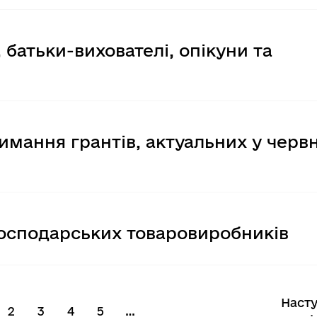
батьки-вихователі, опікуни та
мання грантів, актуальних у червн
господарських товаровиробників
Наст
2
3
4
5
…