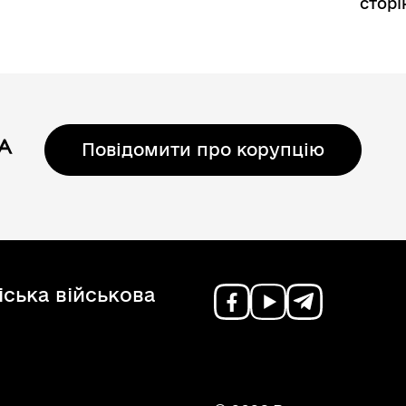
орінка
Сторінка
Сторінка
Сторінка
Сторінка
сторі
Повідомити про корупцію
ська військова