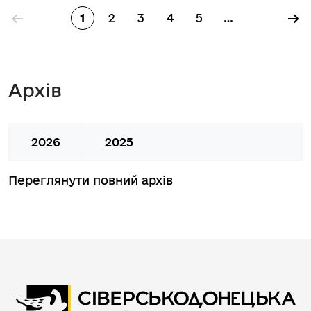
Розбивка на сторінки
←
→
1
2
3
4
5
…
Сторінка
Сторінка
Сторінка
Сторінка
Сторінка
Архів
2026
2025
Переглянути повний архів