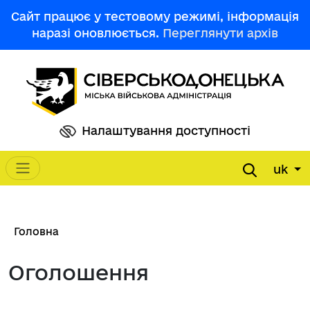
Перейти до основного вмісту
Сайт працює у тестовому режимі, інформація
наразі оновлюється.
Переглянути архів
Налаштування доступності
uk
Main navigation
Рядок навіґації
Головна
Оголошення