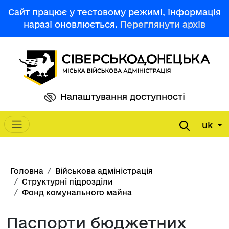
Перейти до основного вмісту
Сайт працює у тестовому режимі, інформація
наразі оновлюється.
Переглянути архів
Налаштування доступності
uk
Main navigation
Рядок навіґації
Головна
Військова адміністрація
Структурні підрозділи
Фонд комунального майна
Паспорти бюджетних