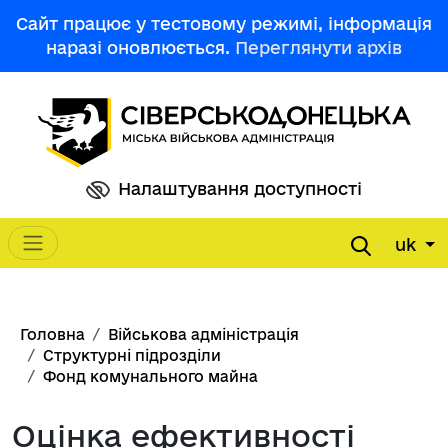
Перейти до основного вмісту
Сайт працює у тестовому режимі, інформація
наразі оновлюється.
Переглянути архів
Налаштування доступності
uk
Main navigation
Рядок навіґації
Головна
Військова адміністрація
Структурні підрозділи
Фонд комунального майна
Оцінка ефективності