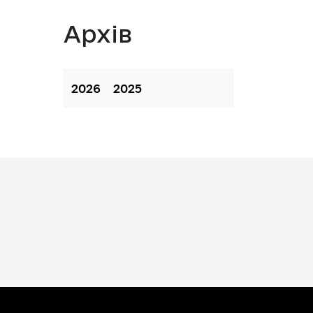
 з питань підприємництва у м. 
Архів
а база
2026
2025
тів регуляторних актів
орної діяльності
вивчення та надання висновків 
роекту регуляторного акта 
ства
яд регуляторних актів