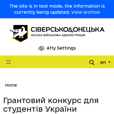
Skip to main content
The site is in test mode, the information is
currently being updated.
View archive
A11y Settings
en
Main navigation
Breadcrumb
Home
Грантовий конкурс для
студентів України