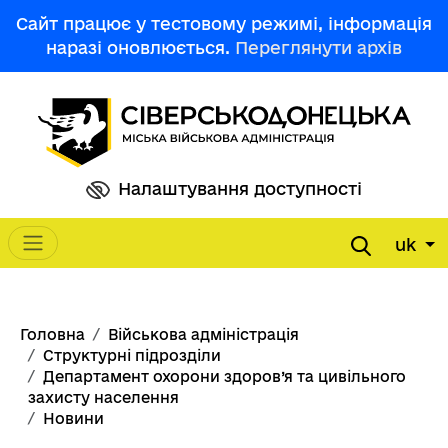
Перейти до основного вмісту
Сайт працює у тестовому режимі, інформація
наразі оновлюється.
Переглянути архів
Налаштування доступності
uk
Main navigation
Рядок навіґації
Головна
Військова адміністрація
Структурні підрозділи
Департамент охорони здоров’я та цивільного
захисту населення
Новини