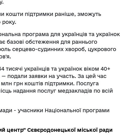
у.
ли кошти підтримки раніше, зможуть
о року.
ональна програма для українців та українок
чає базові обстеження для раннього
троль серцево-судинних хвороб, цукрового
в'я.
4 тисячі українців та українок віком 40+
 — подали заявки на участь. За цей час
млн грн коштів підтримки. Послуга
ісць надання послуг медзакладів по всій
мади - учасники Національної програми
ий центр" Сєвєродонецької міської ради