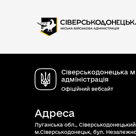
Сіверськодонецька мі
адміністрація
Офіційний вебсайт
Адреса
Луганська обл., Сіверськодонецький
м.Сіверськодонецьк, бул. Незалежнос