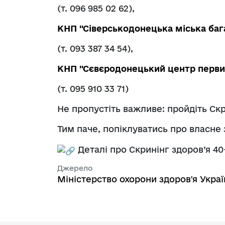
(т. 096 985 02 62),
КНП "Сіверськодонецька міська баг
(т. 093 387 34 54),
КНП "Сєвєродонецький центр перви
(т. 095 910 33 71)
Не пропустіть важливе: пройдіть Скр
Тим паче, попіклуватись про власне
Деталі про Скринінг здоров’я 40
Джерело
Міністерство охорони здоров'я Украї