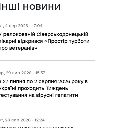
Інші новини
 з питань підприємництва у м. 
вт, 4 сер 2026 - 17:04
а база
У релокованій Сіверськодонецькій
лікарні відкрився «Простір турботи
про ветеранів»
тів регуляторних актів
орної діяльності
ср, 29 лип 2026 - 15:37
З 27 липня по 2 серпня 2026 року в
Україні проходить Тиждень
тестування на вірусні гепатити
вивчення та надання висновків 
роекту регуляторного акта 
ства
вт, 28 лип 2026 - 12:24
яд регуляторних актів