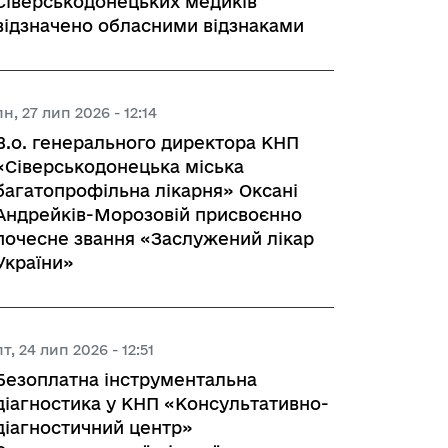
Сіверськодонецьких медиків
відзначено обласними відзнаками
пн, 27 лип 2026 - 12:14
В.о. генерального директора КНП
«Сіверськодонецька міська
багатопрофільна лікарня» Оксані
Андрейків-Морозовій присвоєнно
почесне звання «Заслужений лікар
України»
пт, 24 лип 2026 - 12:51
Безоплатна інструментальна
діагностика у КНП «Консультативно-
діагностичний центр»