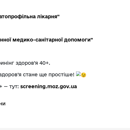
атопрофільна лікарня"
нної медико-санітарної допомоги"
инінг здоров’я 40+.
 здоров’я стане ще простіше!
+ — тут:
screening.moz.gov.ua
ни