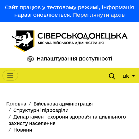
Перейти до основного вмісту
Сайт працює у тестовому режимі, інформація
наразі оновлюється.
Переглянути архів
Налаштування доступності
uk
Main navigation
Рядок навіґації
Головна
Військова адміністрація
Структурні підрозділи
Департамент охорони здоров’я та цивільного
захисту населення
Новини