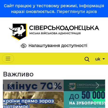
Перейти до основного вмісту
Сайт працює у тестовому режимі, інформація
наразі оновлюється.
Переглянути архів
Налаштування доступності
uk
Main navigation
Важливо
Previous
Pause
Next