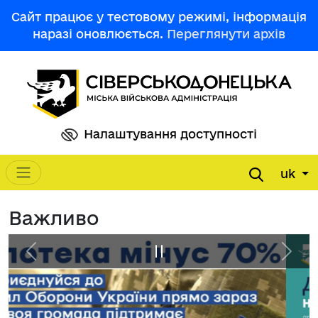
Перейти до основного вмісту
Сайт працює у тестовому режимі, інформація
наразі оновлюється.
Переглянути архів
Налаштування доступності
uk
Main navigation
Важливо
Previous
Pause
Next