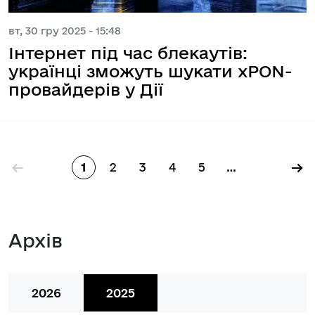
вт, 30 гру 2025 - 15:48
Інтернет під час блекаутів:
українці зможуть шукати xPON-
провайдерів у Дії
Розбивка на сторінки
←
→
1
2
3
4
5
…
Сторінка
Сторінка
Сторінка
Сторінка
Сторінка
Архів
2026
2025