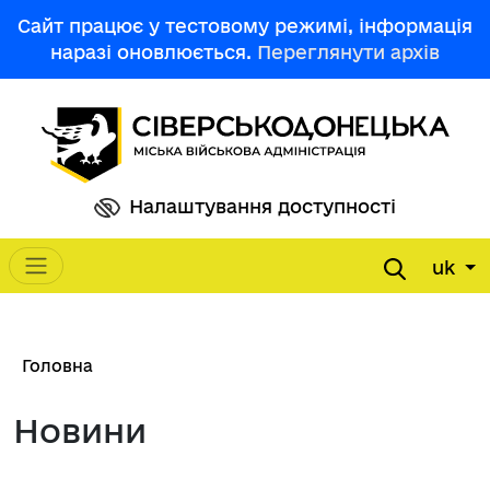
Перейти до основного вмісту
Сайт працює у тестовому режимі, інформація
наразі оновлюється.
Переглянути архів
Налаштування доступності
uk
Main navigation
Рядок навіґації
Головна
Новини