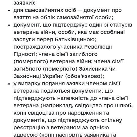
заявки);
для самозайнятих осіб — документ про
взяття на облік самозайнятої особи;
документ, що підтверджує один зі статусів
ветерана війни, особи, яка має особливі
заслуги перед Батьківщиною;
постраждалого учасника Революції
Гідності; члена сім’ї загиблого
(померлого) ветерана війни; члена сім’ї
загиблого (померлого) Захисника чи
Захисниці України (обов’язково);
у випадку подання заявки членом сім’ї
ветерана подаються документи, що
підтверджують належність до члена сім’ї
ветерана (наприклад, свідоцтво про шлюб,
копії свідоцтва про народження та
документів, що підтверджують спільну
реєстрацію з ветераном за однією
адресою (копії паспортів заявника та