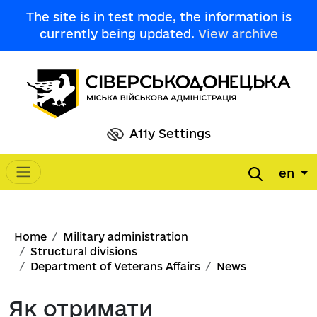
Skip to main content
The site is in test mode, the information is
currently being updated.
View archive
A11y Settings
en
Main navigation
Breadcrumb
Home
Military administration
Structural divisions
Department of Veterans Affairs
News
Як отримати