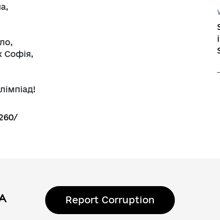
а,
ло,
х Софія,
лімпіад!
260/
Report Corruption