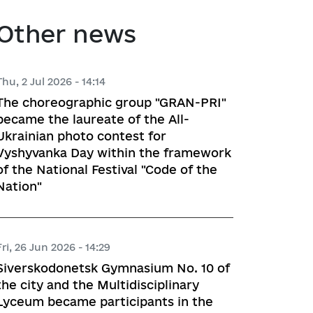
atory activities
 Hubs
Other news
ng
Thu, 2 Jul 2026 - 14:14
The choreographic group "GRAN-PRI"
 regulatory acts
became the laureate of the All-
Ukrainian photo contest for
planning
Vyshyvanka Day within the framework
of the National Festival "Code of the
Nation"
l framework
 for Studying and Providing 
Fri, 26 Jun 2026 - 14:29
pliance of the Draft Regulatory 
Siverskodonetsk Gymnasium No. 10 of
ements of the Legislation
the city and the Multidisciplinary
Lyceum became participants in the