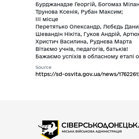
Бурджанадзе Георгій, Богомаз Мілан
Трунова Ксенія, Рубан Максим;
ІІІ місце
Перетятько Олександр, Лєбєдь Дани
Шевандін Нікіта, Гуков Андрій, Артю
Христич Василина, Руднєва Марта
Вітаємо учнів, педагогів, батьків!
Бажаємо успіхів в обласному етапі о
Source
https://sd-osvita.gov.ua/news/1762261