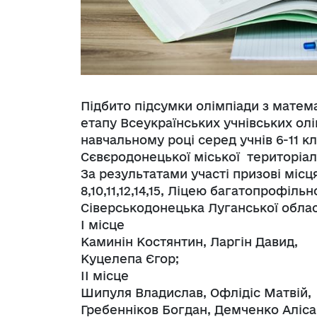
Підбито підсумки олімпіади з матема
етапу Всеукраїнських учнівських олі
навчальному році серед учнів 6-11 кл
Сєвєродонецької міської територіа
За результатами участі призові місц
8,10,11,12,14,15, Ліцею багатопрофіл
Сіверськодонецька Луганської облас
І місце
Каминін Костянтин, Ларгін Давид,
Куцелепа Єгор;
ІІ місце
Шипуля Владислав, Офлідіс Матвій,
Гребенніков Богдан, Демченко Аліса