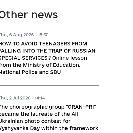
atory activities
 Hubs
Other news
ng
Thu, 6 Aug 2026 - 15:57
HOW TO AVOID TEENAGERS FROM
 regulatory acts
FALLING INTO THE TRAP OF RUSSIAN
SPECIAL SERVICES⁉️ Online lesson
planning
from the Ministry of Education,
National Police and SBU
l framework
Thu, 2 Jul 2026 - 14:14
 for Studying and Providing 
The choreographic group "GRAN-PRI"
pliance of the Draft Regulatory 
became the laureate of the All-
ements of the Legislation
Ukrainian photo contest for
Vyshyvanka Day within the framework