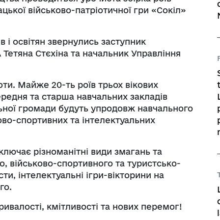
цької військово-патріотичної гри «Сокіл»
в і освітян звернулись заступник
Тетяна Стєхіна та начальник Управління
ти. Майже 20-ть роїв трьох вікових
ередня та старша навчальних закладів
льної громади будуть упродовж навчального
ково-спортивних та інтелектуальних
лючає різноманітні види змагань та
о, військово-спортивного та туристсько-
ти, інтелектуальні ігри-вікторини на
го.
валості, кмітливості та нових перемог!