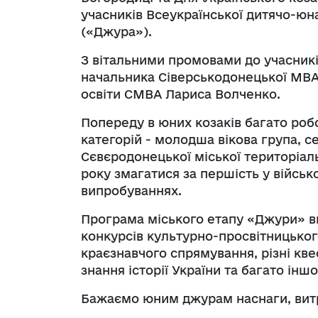
учасників Всеукраїнської дитячо-юна
(«Джура»).
З вітальними промовами до учасникі
начальника Сіверськодонецької МВА 
освіти СМВА Лариса Волченко.
Попереду в юних козаків багато робо
категорій - молодша вікова група, с
Сєвєродонецької міської територіа
року змагатися за першість у війсь
випробуваннях.
Програма міського етапу «Джури» вк
конкурсів культурно-просвітницьког
краєзнавчого спрямування, різні квес
знання історії України та багато іншо
Бажаємо юним джурам наснаги, витри